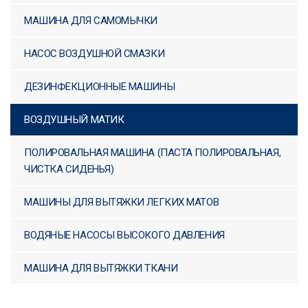
C43-C51 РУЧНЫЕ МАШИНЫ
МАШИНА ДЛЯ САМОМЫЧКИ
ДЛЯ КОВРОВ
НАСОС ВОЗДУШНОЙ СМАЗКИ
ЗАПАСНЫЕ ЧАСТИ
ДЕЗИНФЕКЦИОННЫЕ МАШИНЫ
РЕЗЕРВУАРЫ ДЛЯ ПЕНЫ И
ЖИДКОСТИ
ВОЗДУШНЫЙ МАТИК
ВОЗДУШНЫЕ
ПОЛИРОВАЛЬНАЯ МАШИНА (ПАСТА ПОЛИРОВАЛЬНАЯ,
КОМПРЕССОРЫ
ЧИСТКА СИДЕНЬЯ)
МАШИНА ДЛЯ
МАШИНЫ ДЛЯ ВЫТЯЖКИ ЛЕГКИХ МАТОВ
САМОМЫЧКИ
ВОДЯНЫЕ НАСОСЫ ВЫСОКОГО ДАВЛЕНИЯ
НАСОС ВОЗДУШНОЙ
СМАЗКИ
МАШИНА ДЛЯ ВЫТЯЖКИ ТКАНИ
ДЕЗИНФЕКЦИОННЫЕ
МАШИНЫ