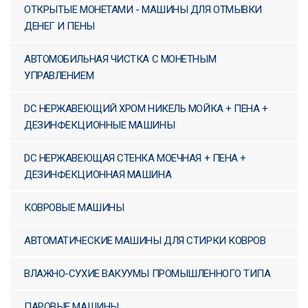
ОТКРЫТЫЕ МОНЕТАМИ - МАШИНЫ ДЛЯ ОТМЫВКИ
ДЕНЕГ И ПЕНЫ
АВТОМОБИЛЬНАЯ ЧИСТКА
С МОНЕТНЫМ
АВТОМОБИЛЬНАЯ ЧИСТКА С МОНЕТНЫМ
УПРАВЛЕНИЕМ
УПРАВЛЕНИЕМ
DC НЕРЖАВЕЮЩИЙ ХРОМ
DC НЕРЖАВЕЮЩИЙ ХРОМ НИКЕЛЬ МОЙКА + ПЕНА +
НИКЕЛЬ МОЙКА + ПЕНА +
ДЕЗИНФЕКЦИОННЫЕ МАШИНЫ
ДЕЗИНФЕКЦИОННЫЕ
МАШИНЫ
DC НЕРЖАВЕЮЩАЯ СТЕНКА МОЕЧНАЯ + ПЕНА +
DC НЕРЖАВЕЮЩАЯ СТЕНКА
ДЕЗИНФЕКЦИОННАЯ МАШИНА
МОЕЧНАЯ + ПЕНА +
ДЕЗИНФЕКЦИОННАЯ
КОВРОВЫЕ МАШИНЫ
МАШИНА
АВТОМАТИЧЕСКИЕ МАШИНЫ ДЛЯ СТИРКИ КОВРОВ
КОВРОВЫЕ МАШИНЫ
ВЛАЖНО-СУХИЕ ВАКУУМЫ ПРОМЫШЛЕННОГО ТИПА
АВТОМАТИЧЕСКИЕ
МАШИНЫ ДЛЯ СТИРКИ
ПАРОВЫЕ МАШИНЫ