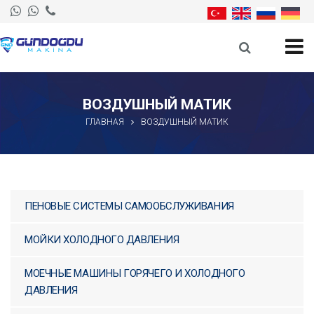
ГЛАВНАЯ
О КОМПАНИИ
ОБОРУДОВАНИЕ
ВОЗДУШНЫЙ МАТИК
ПЕНОВЫЕ СИСТЕМЫ
ГЛАВНАЯ
ВОЗДУШНЫЙ МАТИК
САМООБСЛУЖИВАНИЯ
МОЙКИ ХОЛОДНОГО
ДАВЛЕНИЯ
ПЕНОВЫЕ СИСТЕМЫ САМООБСЛУЖИВАНИЯ
МОЕЧНЫЕ МАШИНЫ
ГОРЯЧЕГО И ХОЛОДНОГО
МОЙКИ ХОЛОДНОГО ДАВЛЕНИЯ
ДАВЛЕНИЯ
МОЕЧНЫЕ МАШИНЫ ГОРЯЧЕГО И ХОЛОДНОГО
ОТКРЫТЫЕ МОНЕТАМИ -
ДАВЛЕНИЯ
МАШИНЫ ДЛЯ ОТМЫВКИ
ДЕНЕГ И ПЕНЫ