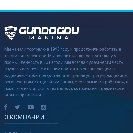
ВОЗДУШНЫЙ МАТИК
ПОЛИРОВАЛЬНАЯ МАШИНА
(ПАСТА ПОЛИРОВАЛЬНАЯ,
ЧИСТКА СИДЕНЬЯ)
Мы начали торговлю в 1993 году и продолжили работать в
МАШИНЫ ДЛЯ ВЫТЯЖКИ
текстильном секторе. Мы вошли в машиностроительную
ЛЕГКИХ МАТОВ
промышленность в 2010 году. Мы всегда будем нести честь
служить вам лучше с нашим постоянно развивающимся
ВОДЯНЫЕ НАСОСЫ
видением, чтобы предоставлять лучшие услуги учреждениям,
ВЫСОКОГО ДАВЛЕНИЯ
организациям и отдельным лицам, с которыми мы работаем, и
помогать вам достичь тех целей, к которым вы стремитесь в
МАШИНА ДЛЯ ВЫТЯЖКИ
этом направлении.
ТКАНИ
ИСПОЛЬЗОВАННАЯ
О КОМПАНИИ
ЛИТЕРАТУРА
Галерея
Насчет нас