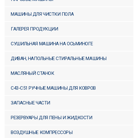
КОВРОВ
МАШИНЫ ДЛЯ ЧИСТКИ ПОЛА
ВЛАЖНО-СУХИЕ ВАКУУМЫ
ПРОМЫШЛЕННОГО ТИПА
ГАЛЕРЕЯ ПРОДУКЦИИ
ПАРОВЫЕ МАШИНЫ
СУШИЛЬНАЯ МАШИНА НА ОСЬМИНОГЕ
МАШИНЫ ДЛЯ ЧИСТКИ
ДИВАН, НАПОЛЬНЫЕ СТИРАЛЬНЫЕ МАШИНЫ
ПОЛА
МАСЛЯНЫЙ СТАНОК
ГАЛЕРЕЯ ПРОДУКЦИИ
C43-C51 РУЧНЫЕ МАШИНЫ ДЛЯ КОВРОВ
СУШИЛЬНАЯ МАШИНА НА
ОСЬМИНОГЕ
ЗАПАСНЫЕ ЧАСТИ
ДИВАН, НАПОЛЬНЫЕ
СТИРАЛЬНЫЕ МАШИНЫ
РЕЗЕРВУАРЫ ДЛЯ ПЕНЫ И ЖИДКОСТИ
МАСЛЯНЫЙ СТАНОК
ВОЗДУШНЫЕ КОМПРЕССОРЫ