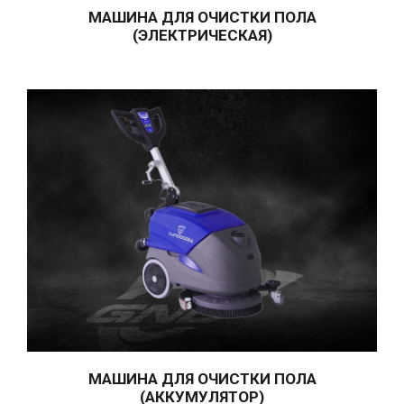
МАШИНА ДЛЯ ОЧИСТКИ ПОЛА
C43-C51 РУЧНЫЕ МАШИНЫ
(ЭЛЕКТРИЧЕСКАЯ)
ДЛЯ КОВРОВ
ЗАПАСНЫЕ ЧАСТИ
РЕЗЕРВУАРЫ ДЛЯ ПЕНЫ И
ЖИДКОСТИ
ВОЗДУШНЫЕ
КОМПРЕССОРЫ
МАШИНА ДЛЯ
САМОМЫЧКИ
НАСОС ВОЗДУШНОЙ
СМАЗКИ
ДЕЗИНФЕКЦИОННЫЕ
МАШИНА ДЛЯ ОЧИСТКИ ПОЛА
МАШИНЫ
(АККУМУЛЯТОР)