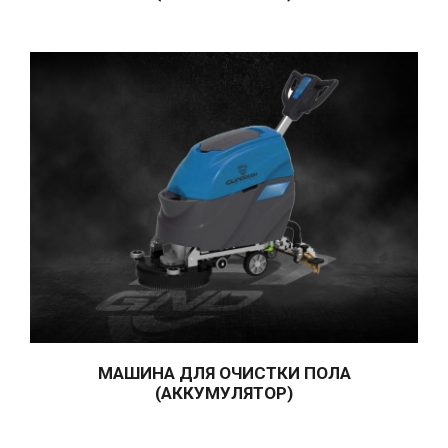
ВОЗДУШНЫЙ МАТИК
ПОЛИРОВАЛЬНАЯ МАШИНА
(ПАСТА ПОЛИРОВАЛЬНАЯ,
ЧИСТКА СИДЕНЬЯ)
МАШИНЫ ДЛЯ ВЫТЯЖКИ
ЛЕГКИХ МАТОВ
ВОДЯНЫЕ НАСОСЫ
ВЫСОКОГО ДАВЛЕНИЯ
МАШИНА ДЛЯ ВЫТЯЖКИ
ТКАНИ
МАШИНА ДЛЯ ОЧИСТКИ ПОЛА
ИСПОЛЬЗОВАННАЯ
(АККУМУЛЯТОР)
ЛИТЕРАТУРА
Галерея