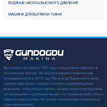
ВОДЯНЫЕ НАСОСЫ ВЫСОКОГО ДАВЛЕНИЯ
МАШИНА ДЛЯ ВЫТЯЖКИ ТКАНИ
Мы начали торговлю в 1993 году и продолжили работать в
текстильном секторе. Мы вошли в машиностроительную
промышленность в 2010 году. Мы всегда будем нести честь
служить вам лучше с нашим постоянно развивающимся
видением, чтобы предоставлять лучшие услуги учреждениям,
организациям и отдельным лицам, с которыми мы работаем, и
помогать вам достичь тех целей, к которым вы стремитесь в
этом направлении.