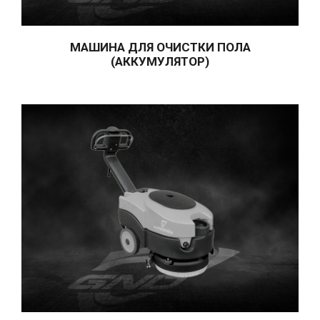
КОВРОВ
ВЛАЖНО-СУХИЕ ВАКУУМЫ
МАШИНА ДЛЯ ОЧИСТКИ ПОЛА
ПРОМЫШЛЕННОГО ТИПА
(АККУМУЛЯТОР)
ПАРОВЫЕ МАШИНЫ
МАШИНЫ ДЛЯ ЧИСТКИ
ПОЛА
ГАЛЕРЕЯ ПРОДУКЦИИ
СУШИЛЬНАЯ МАШИНА НА
ОСЬМИНОГЕ
ДИВАН, НАПОЛЬНЫЕ
СТИРАЛЬНЫЕ МАШИНЫ
МАСЛЯНЫЙ СТАНОК