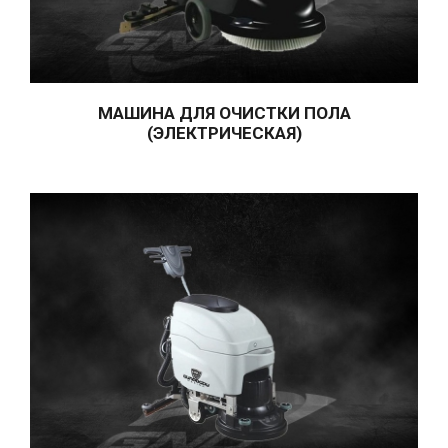
АВТОМОБИЛЬНАЯ ЧИСТКА
С МОНЕТНЫМ
УПРАВЛЕНИЕМ
МАШИНА ДЛЯ ОЧИСТКИ ПОЛА
(ЭЛЕКТРИЧЕСКАЯ)
DC НЕРЖАВЕЮЩИЙ ХРОМ
НИКЕЛЬ МОЙКА + ПЕНА +
ДЕЗИНФЕКЦИОННЫЕ
МАШИНЫ
DC НЕРЖАВЕЮЩАЯ СТЕНКА
МОЕЧНАЯ + ПЕНА +
ДЕЗИНФЕКЦИОННАЯ
МАШИНА
КОВРОВЫЕ МАШИНЫ
АВТОМАТИЧЕСКИЕ
МАШИНЫ ДЛЯ СТИРКИ